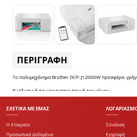
ΠΕΡΙΓΡΑΦΗ
Το πολυμηχάνημα Brother DCP-J1200DW προσφέρει γρήγορ
Αναλυτικά τα χαρακτηριστικά του είναι:
Display Colour touchscreen
Display size 6.8cm LCD colour touchscreen display
ΣΧΕΤΙΚΆ ΜΕ ΕΜΆΣ
ΛΟΓΑΡΙΑΣΜ
Max paper size A4
Memory 128MB
Technology Inkjet
Η Eταιρεία
Σύνδεση
Connectivity Wireless
Προσωπικά Δεδομένα
Εγγραφή