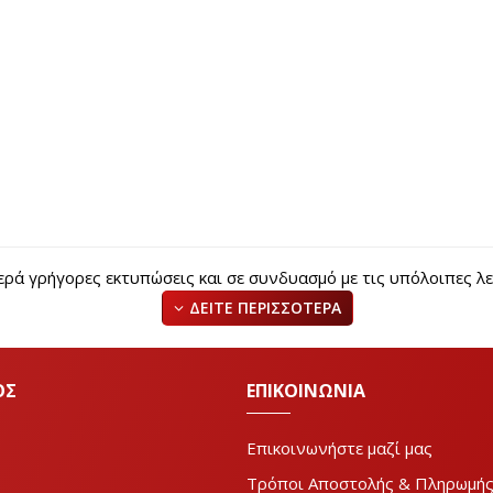
 γρήγορες εκτυπώσεις και σε συνδυασμό με τις υπόλοιπες λειτ
mono)
ΟΣ
ΕΠΙΚΟΙΝΩΝΙΑ
lour)
Επικοινωνήστε μαζί μας
Τρόποι Αποστολής & Πληρωμή