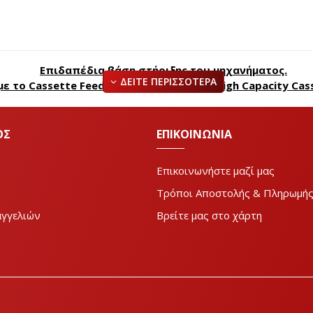
Επιδαπέδια βάση στήριξης του μηχανήματος.
ε το Cassette Feeding Unit-AQ1 ή με το High Capacity Cass
ΟΣ
ΕΠΙΚΟΙΝΩΝΙΑ
Επικοινωνήστε μαζί μας
Τρόποι Αποστολής & Πληρωμή
αγγελιών
Βρείτε μας στο χάρτη