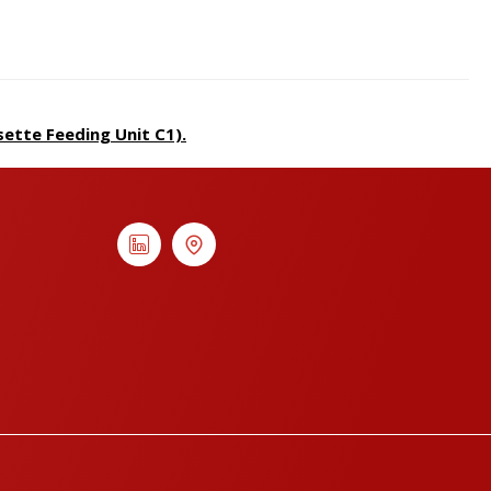
ette Feeding Unit C1).
ς